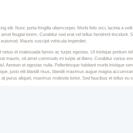
g elit. Nunc porta fringilla ullamcorper. Morbi felis orci, lacinia a v
met feugiat lorem. Curabitur sed erat vel tellus hendrerit tincidunt. Se
 a euismod. Mauris suscipit vehicula imperdiet.
et netus et malesuada fames ac turpis egestas. Ut tristique pretium t
acerat mauris, sit amet commodo mi turpis at libero. Curabitur varius er
sl. Aenean et egestas nulla. Pellentesque habitant morbi tristique s
stique, justo elit blandit risus, blandit maximus augue magna accumsa
 purus aliquet, maximus molestie tortor. Sed faucibus et tellus eu sol