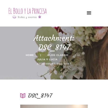
Attachment:
DSC_8147
HOME
BLOG CLASSIC
JULIA Y LUCÍA
ATTACHMENT: DSC_8147
DSC_8147