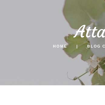
Att
HOME
BLOG 