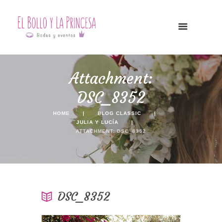
Attachment:
DSC_8352
HOME
BLOG CLASSIC
JULIA Y LUCÍA
ATTACHMENT: DSC_8352
DSC_8352