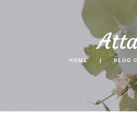
Att
HOME
BLOG 